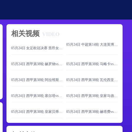
相关视频
VIDEO
05月24日 中超第14轮 大连英博vs成都蓉城 全场录像
05月24日 女足欧冠决赛 里昂女足vs巴塞罗那女足 全场录像
05月24日 西甲第38轮 赫罗纳vs埃尔切 全场录像
05月24日 西甲第38轮 马略卡vs皇家奥维耶多 全场录像
05月24日 西甲第38轮 阿拉维斯vs巴列卡诺 全场录像
05月24日 西甲第38轮 瓦伦西亚vs巴塞罗那 全场录像
05月24日 西甲第38轮 塞尔塔vs塞维利亚 全场录像
05月24日 西甲第38轮 皇家马德里vs毕尔巴鄂竞技 全场录像
05月24日 西甲第38轮 皇家贝蒂斯vs莱万特 全场录像
05月24日 西甲第38轮 赫塔费vs奥萨苏纳 全场录像