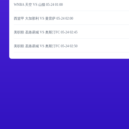
WNBA 天空 VS 山猫
05-24 01:00
西篮甲 大加那利 VS 曼雷萨
05-24 02:00
美职联 圣路易城 VS 奥斯汀FC
05-24 02:45
美职联 圣路易城 VS 奥斯汀FC
05-24 02:50