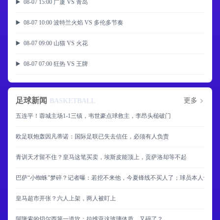
▶️ 08-07 15:00 广厦 VS 青岛
▶️ 08-07 10:00 波特兰火焰 VS 多伦多节奏
▶️ 08-07 09:00 山猫 VS 火花
▶️ 08-07 07:00 狂热 VS 王牌
足球新闻
更多
BASKETBALL
五连平！蓉城主场1-1三镇，韦世豪点球救主，李昂头槌破门
欧足联炮轰因凡蒂诺：国际足联已失去信任，必须有人负责
青训天才留不住？皇马这笔买卖，埃斯皮能顶上，贡萨洛却等不起
巴萨“小蜘蛛”梦碎？记者曝：若挖不来他，今夏锋线不买人了；球员本人也不
皇马超市开张？六人上架，两人被盯上
阿隆索的切尔西第一道坎：拉维亚这玻璃体质，又碎了？