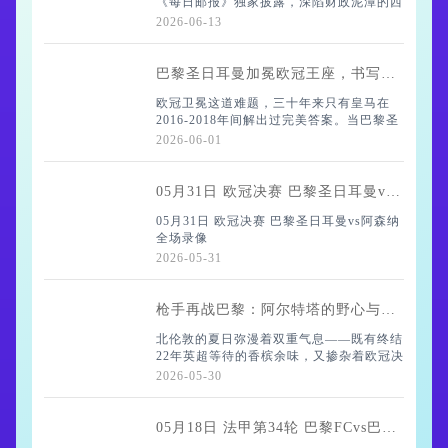
《每日邮报》独家披露，深陷财政泥潭的西
说起来，埃利奥特·安德
汉姆联必须在六月底前筹措至少1亿英镑
2026-06-13
——这个数字足以让莫耶斯办公室的咖啡消
耗量翻倍。降级带来的财务紧箍咒越收越
紧，伦敦球场
巴黎圣日耳曼加冕欧冠王座，书写比肩皇马的传奇新篇
欧冠卫冕这道难题，三十年来只有皇马在
2016-2018年间解出过完美答案。当巴黎圣
日耳曼上周六举起大耳朵杯时，他们终于将
2026-06-01
自己的名字镌刻进了这段传奇。要知道在欧
冠赛场，夺冠已是难事，蝉联冠军更是伟大
05月31日 欧冠决赛 巴黎圣日耳曼vs阿森纳 全场录像
05月31日 欧冠决赛 巴黎圣日耳曼vs阿森纳
全场录像
2026-05-31
枪手再战巴黎：阿尔特塔的野心与亨利的传承
北伦敦的夏日弥漫着双重气息——既有终结
22年英超等待的香槟余味，又掺杂着欧冠决
赛前的硝烟。当记者试探性地提起"压力释
2026-05-30
放论"时，阿尔特塔嘴角的弧度瞬间绷
直："那座英超奖杯只是打开了胃口。"这位
少帅说
05月18日 法甲第34轮 巴黎FCvs巴黎圣日耳曼 全场录像