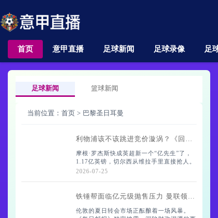
首页
意甲直播
足球新闻
足球录像
足
足球新闻
篮球新闻
当前位置：
首页
>
巴黎圣日耳曼
利物浦该不该跳进竞价漩涡？《回声报》点出关键信号
摩根·罗杰斯快成英超新一个“亿先生”了，
1.17亿英镑，切尔西从维拉手里直接抢人。
世界杯的热度还没散尽呢，转会市场先炸了
2026-07-25
——这倒是让大伙儿重新盯上了那些数字游
戏。
铁锤帮面临亿元级抛售压力 曼联领跑费尔南德斯争夺战
伦敦的夏日转会市场正酝酿着一场风暴。