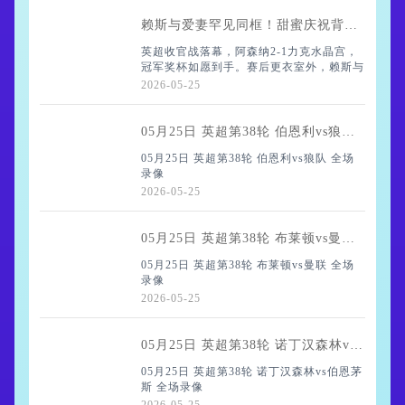
码，对近年紧缩银根的巴萨而言堪称破冰之
赖斯与爱妻罕见同框！甜蜜庆祝背后，青梅竹马的爱情比奖杯更动人
英超收官战落幕，阿森纳2-1力克水晶宫，
冠军奖杯如愿到手。赛后更衣室外，赖斯与
家人笑作一团，妻子弗莱尔的身影悄然出现
2026-05-25
——说起来，这可是她久违的公开露面，让
不少球迷眼前一亮。
05月25日 英超第38轮 伯恩利vs狼队 全场录像
05月25日 英超第38轮 伯恩利vs狼队 全场
录像
实际上，弗莱
2026-05-25
05月25日 英超第38轮 布莱顿vs曼联 全场录像
05月25日 英超第38轮 布莱顿vs曼联 全场
录像
2026-05-25
05月25日 英超第38轮 诺丁汉森林vs伯恩茅斯 全场录像
05月25日 英超第38轮 诺丁汉森林vs伯恩茅
斯 全场录像