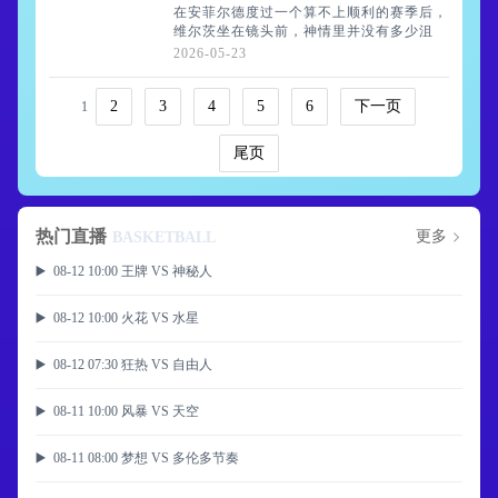
在安菲尔德度过一个算不上顺利的赛季后，
维尔茨坐在镜头前，神情里并没有多少沮
丧，反倒有种卸下重担后的平静。当被直接
2026-05-23
问及是否后悔来到利物浦时，他摇了摇
头。“后悔？完全没有。能在这里踢球，我
2
3
4
5
6
下一页
1
依然感到开心
尾页
热门直播
更多
BASKETBALL
▶️ 08-12 10:00 王牌 VS 神秘人
▶️ 08-12 10:00 火花 VS 水星
▶️ 08-12 07:30 狂热 VS 自由人
▶️ 08-11 10:00 风暴 VS 天空
▶️ 08-11 08:00 梦想 VS 多伦多节奏