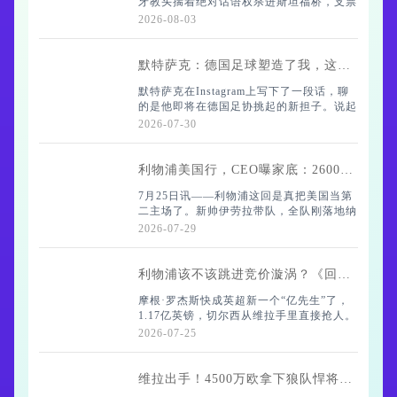
牙教头揣着绝对话语权杀进斯坦福桥，支票
界杯等
本甩得啪啪响，几周下来大手笔引援不断。
2026-08-03
可切尔西这摊子事，真不是砸钱就能摆平
的。
默特萨克：德国足球塑造了我，这份信任让我谦卑
默特萨克在Instagram上写下了一段话，聊
的是他即将在德国足协挑起的新担子。说起
巴斯克名帅登陆英超，顺手接过
来，这位前阿森纳后卫的足球人生，几乎就
2026-07-30
是德国足球的一段缩影。
利物浦美国行，CEO曝家底：2600万粉丝，全美体育圈仅次于湖人
7月25日讯——利物浦这回是真把美国当第
“1996年那个夏天，我永远忘不了。比
二主场了。新帅伊劳拉带队，全队刚落地纳
埃
什维尔，CEO比利·霍根就跟媒体聊开了。
2026-07-29
利物浦该不该跳进竞价漩涡？《回声报》点出关键信号
“能回来真好。”他说这话时，背景里隐
摩根·罗杰斯快成英超新一个“亿先生”了，
约能听见球员在训练场上的喊叫声
1.17亿英镑，切尔西从维拉手里直接抢人。
世界杯的热度还没散尽呢，转会市场先炸了
2026-07-25
——这倒是让大伙儿重新盯上了那些数字游
戏。
维拉出手！4500万欧拿下狼队悍将若昂·戈麦斯