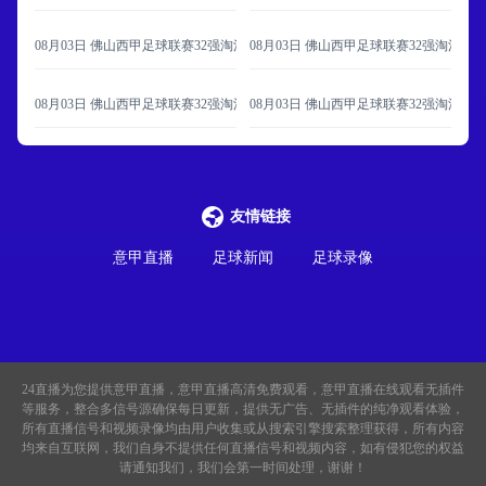
08月03日 佛山西甲足球联赛32强淘汰赛 大塘控股 VS 茂名市点都得 全场录像
08月03日 佛山西甲足球联赛32强淘汰赛 
08月03日 佛山西甲足球联赛32强淘汰赛 广州蜀地红 VS 广州戴拿模 全场录像
08月03日 佛山西甲足球联赛32强淘汰赛
友情链接
意甲直播
足球新闻
足球录像
24直播
为您提供意甲直播，意甲直播高清免费观看，意甲直播在线观看无插件
等服务，整合多信号源确保每日更新，提供无广告、无插件的纯净观看体验，
所有直播信号和视频录像均由用户收集或从搜索引擎搜索整理获得，所有内容
均来自互联网，我们自身不提供任何直播信号和视频内容，如有侵犯您的权益
请通知我们，我们会第一时间处理，谢谢！