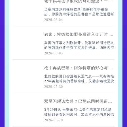
老干妈与德甲银靴的奇幻漂流：一个射手的东方历险记
当塞内加尔前锋帕皮斯·西塞的名字被提
起，你脑海中浮现的是哪位？是那位遭遇断
谈
腿悲剧的法国边锋？还是......
2026-06-04
独家：埃德松加盟曼联进入倒计时 4500万欧交易7月尘埃落定
别急，今天要说的这位，故事可比你想
夏窗的序幕才刚刚拉开，曼联球迷期待已久
象的精彩得多。德甲射手榜第二？英超神仙
的补强动作终于有了实质性进展。德国天空
球制
体育王牌记者普莱滕伯格带来独家消息——
2026-06-03
亚特兰大中场悍将埃德松的转会谈判已进入
最后冲刺阶段。虽然官方公告还要等到7月
才能发
枪手再战巴黎：阿尔特塔的野心与亨利的传承
北伦敦的夏日弥漫着双重气息——既有终结
22年英超等待的香槟余味，又掺杂着欧冠决
赛前的硝烟。当记者试探性地提起"压力释
2026-05-30
放论"时，阿尔特塔嘴角的弧度瞬间绷
直："那座英超奖杯只是打开了胃口。"这位
少帅说
双星闪耀诺坎普？巴萨或同时保留拉什福德与戈登
5月29日讯 当安东尼·戈登在巴塞罗那机场
被拍到身着休闲装时，加泰罗尼亚的夏风似
乎正酝酿着新的故事。这位纽卡斯尔联边锋
2026-05-29
的转会传闻终于落地——8000万欧元的价