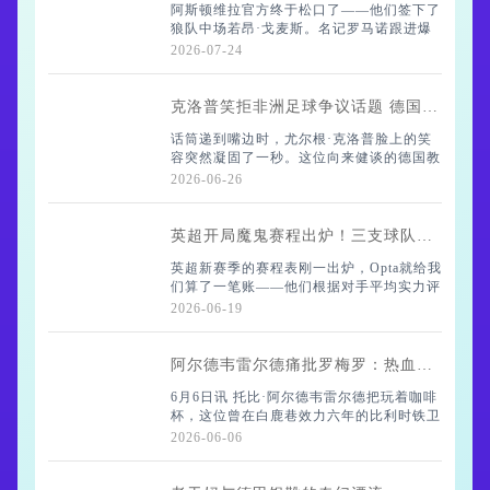
阿斯顿维拉官方终于松口了——他们签下了
狼队中场若昂·戈麦斯。名记罗马诺跟进爆
说起来，埃利奥特·安德
料，转会费是4000万欧元固定，外加500万
2026-07-24
浮动。这个价码，你说值不值？维拉管理层
显然觉得值。
克洛普笑拒非洲足球争议话题 德国名宿言论持续发酵
话筒递到嘴边时，尤尔根·克洛普脸上的笑
容突然凝固了一秒。这位向来健谈的德国教
说起来，这哥们
头摆了摆手："不，不，这个问题我实在没
2026-06-26
法接。"话音未落，他已经起身离席，留下
满屋子面面相觑的记者。
英超开局魔鬼赛程出炉！三支球队前10轮将遭遇炼狱级考验
英超新赛季的赛程表刚一出炉，Opta就给我
们算了一笔账——他们根据对手平均实力评
这场风波要
分，给各队前10轮赛程排出了难易榜。这份
2026-06-19
榜单恐怕会让布莱顿、利兹联和利物浦的球
迷倒吸一口凉气，三支球队竟然以92.6
阿尔德韦雷尔德痛批罗梅罗：热血中卫还是定时炸弹？红牌魔咒正在摧毁热刺
6月6日讯 托比·阿尔德韦雷尔德把玩着咖啡
杯，这位曾在白鹿巷效力六年的比利时铁卫
谈起老东家时眉头微皱。"热刺现在的防线
2026-06-06
就像漏雨的屋顶，"他苦笑着打了个比
方，"修修补补总不是办法。"