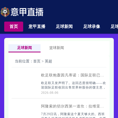
首页
意甲直播
足球新闻
足球录像
足
足球新闻
篮球新闻
当前位置：
首页
>
英超
欧足联炮轰因凡蒂诺：国际足联已失去信任，必须有人负责
欧足联又发声明了。这回态度很明确——欢
迎国际足联收回出售世界杯股份的馊主意，
但对因凡蒂诺领导的这届国际足联，他们已
2026-08-06
经彻底寒了心。追责，必须追责。
阿隆索的切尔西第一道坎：拉维亚这玻璃体质，又碎了？
7月29日讯，阿隆索这个夏天够火的。西班
声明里说，国际足联决定撤回那个把世