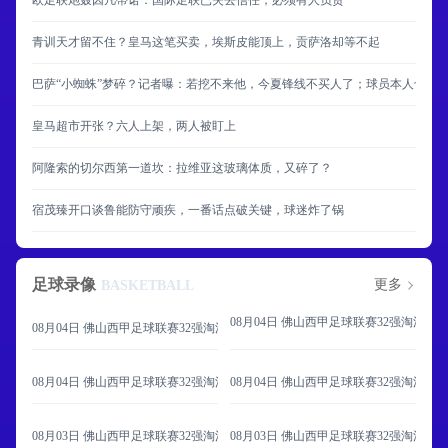
欧足联炮轰因凡蒂诺：国际足联已失去信任，必须有人负责
青训天才留不住？皇马这笔买卖，埃斯皮能顶上，贡萨洛却等不起
巴萨“小蜘蛛”梦碎？记者曝：若挖不来他，今夏锋线不买人了；球员本人也不
皇马超市开张？六人上架，两人被盯上
阿隆索的切尔西第一道坎：拉维亚这玻璃体质，又碎了？
宿茂臻开口谈鲁能防守顽疾，一番话点破关键，球迷炸了锅
足球录像
更多
BASKETBALL
08月04日 佛山西甲足球联赛32强淘汰赛 
08月04日 佛山西甲足球联赛32强淘汰赛 肇庆恒骏成 VS 三七互娱 全场录像
08月04日 佛山西甲足球联赛32强淘汰赛 广东西南建设 VS 香港圣徒 全场录像
08月04日 佛山西甲足球联赛32强淘汰赛 
08月03日 佛山西甲足球联赛32强淘汰赛 广东客家青年 VS 广州英华思力U17 
08月03日 佛山西甲足球联赛32强淘汰赛 