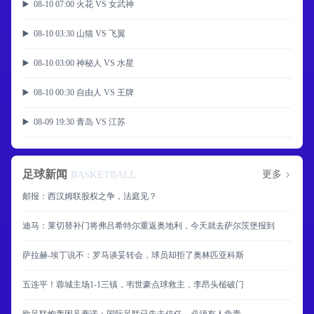
▶️ 08-10 07:00 火花 VS 女武神
▶️ 08-10 03:30 山猫 VS 飞翼
▶️ 08-10 03:00 神秘人 VS 水星
▶️ 08-10 00:30 自由人 VS 王牌
▶️ 08-09 19:30 青岛 VS 江苏
足球新闻
更多
BASKETBALL
邮报：西汉姆联股权之争，法庭见？
迪马：莱切替补门将弗吕希特尔重返奥地利，今天就去萨尔茨堡报到
萨拉赫-埃丁说不：罗马谈妥转会，球员却拒了奥林匹亚科斯
五连平！蓉城主场1-1三镇，韦世豪点球救主，李昂头槌破门