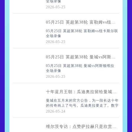
全场录像
2026-05-25
05月25日 英超第38轮 富勒姆vs纽卡斯尔联 全场录像
05月25日 英超第38轮 富勒姆vs纽卡斯尔联
全场录像
2026-05-25
05月25日 英超第38轮 曼城vs阿斯顿维拉 全场录像
05月25日 英超第38轮 曼城vs阿斯顿维拉
全场录像
2026-05-25
十年蓝月王朝：瓜迪奥拉留给曼城的，远不止二十座奖杯
曼城在五月末的官方公告，为一段长达十年
的传奇画上了句号。瓜迪奥拉要走了。数字
是冰冷的：十年，二十座冠军，六个英超，
2026-05-24
一座队史首夺的欧冠。但数字背后，那支从
骨子里被重塑、被注入全新足球灵魂的曼
城，才是
维尔茨专访：点赞萨拉赫只是欣赏其直率，我的首届世界杯已迫不及待