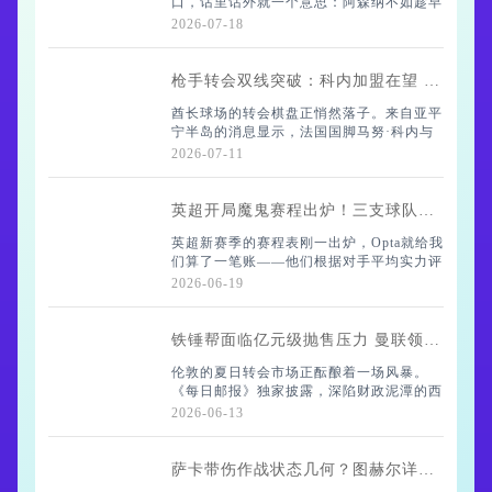
口，话里话外就一个意思：阿森纳不如趁早
之前还反对这
抽身，别跟吉马良斯较劲了。你想想，枪手
2026-07-18
那边刚递了份4500万英镑的口头报价，纽
卡眼皮都没抬一下——人家要价直奔1亿英
镑。沃
枪手转会双线突破：科内加盟在望 特罗萨德启程土耳其
酋长球场的转会棋盘正悄然落子。来自亚平
宁半岛的消息显示，法国国脚马努·科内与
阿森纳的私人协议已经谈妥，现在只差与罗
2026-07-11
马俱乐部敲定最后那张转会支票。这位在世
界杯赛场三次首发的防守悍将，面对挪威和
伊拉克
英超开局魔鬼赛程出炉！三支球队前10轮将遭遇炼狱级考验
英超新赛季的赛程表刚一出炉，Opta就给我
们算了一笔账——他们根据对手平均实力评
分，给各队前10轮赛程排出了难易榜。这份
2026-06-19
榜单恐怕会让布莱顿、利兹联和利物浦的球
迷倒吸一口凉气，三支球队竟然以92.6
铁锤帮面临亿元级抛售压力 曼联领跑费尔南德斯争夺战
伦敦的夏日转会市场正酝酿着一场风暴。
《每日邮报》独家披露，深陷财政泥潭的西
汉姆联必须在六月底前筹措至少1亿英镑
2026-06-13
——这个数字足以让莫耶斯办公室的咖啡消
耗量翻倍。降级带来的财务紧箍咒越收越
紧，伦敦球场
萨卡带伤作战状态几何？图赫尔详解恢复进度与世界杯用人策略