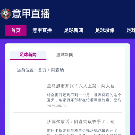
首页
意甲直播
足球新闻
足球录像
足
足球新闻
篮球新闻
当前位置：
首页
>
阿森纳
皇马超市开张？六人上架，两人被盯上
转会窗口还剩不到一个月，世界杯后的这个
夏天，各家俱乐部都在忙着调整阵容。皇马
刚换了帅，自然成了焦点。
2026-08-03
沃德尔放话：阿森纳该收手了，别追吉马良斯
罗马诺那边刚放出消息，皇马在搞定迪
前纽卡斯尔和英格兰边锋沃德尔最近开了
奥曼德之后，又盯上了西班牙队长罗德里。