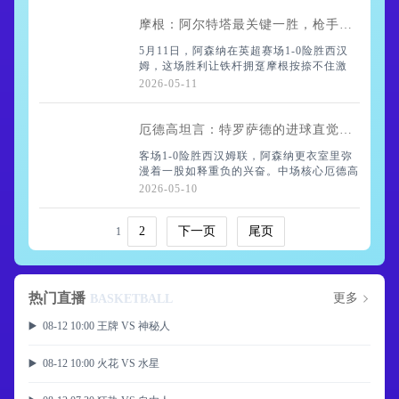
摩根：阿尔特塔最关键一胜，枪手冠军在望？
5月11日，阿森纳在英超赛场1-0险胜西汉
姆，这场胜利让铁杆拥趸摩根按捺不住激
动，在社媒上写下长篇感慨。他坦言，战术
2026-05-11
层面阿尔特塔并非完美——让赖斯踢右后卫
的决策，开场25分钟内确实搅乱了球队节
厄德高坦言：特罗萨德的进球直觉，总在关键时刻降临
客场1-0险胜西汉姆联，阿森纳更衣室里弥
漫着一股如释重负的兴奋。中场核心厄德高
赛后聊起这场硬仗，眼神里还闪着光。“英
2026-05-10
超从来都不容易，”他笑了笑，“但我们咬牙
拼下来了，这种感觉，说起来真是痛快。”
2
下一页
尾页
1
热门直播
更多
BASKETBALL
▶️ 08-12 10:00 王牌 VS 神秘人
▶️ 08-12 10:00 火花 VS 水星