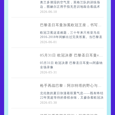
奥兰多潮湿的空气里，英格兰队的训练场
边，图赫尔正用手指无意识地敲击着战术
板。当被问及萨卡的伤情，这位以严谨著称
2026-06-10
的教练突然停下动作："说实话，我们得把
沙漏倒过来看这个问题。"他指的正是那位
24岁边锋
巴黎圣日耳曼加冕欧冠王座，书写比肩皇马的传奇新篇
欧冠卫冕这道难题，三十年来只有皇马在
2016-2018年间解出过完美答案。当巴黎圣
日耳曼上周六举起大耳朵杯时，他们终于将
2026-06-01
自己的名字镌刻进了这段传奇。要知道在欧
冠赛场，夺冠已是难事，蝉联冠军更是伟大
05月31日 欧冠决赛 巴黎圣日耳曼vs阿森纳 全场录像
05月31日 欧冠决赛 巴黎圣日耳曼vs阿森纳
全场录像
2026-05-31
枪手再战巴黎：阿尔特塔的野心与亨利的传承
北伦敦的夏日弥漫着双重气息——既有终结
22年英超等待的香槟余味，又掺杂着欧冠决
赛前的硝烟。当记者试探性地提起"压力释
2026-05-30
放论"时，阿尔特塔嘴角的弧度瞬间绷
直："那座英超奖杯只是打开了胃口。"这位