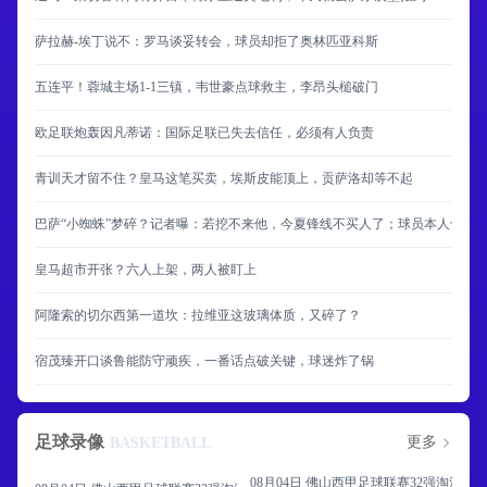
萨拉赫-埃丁说不：罗马谈妥转会，球员却拒了奥林匹亚科斯
五连平！蓉城主场1-1三镇，韦世豪点球救主，李昂头槌破门
欧足联炮轰因凡蒂诺：国际足联已失去信任，必须有人负责
青训天才留不住？皇马这笔买卖，埃斯皮能顶上，贡萨洛却等不起
巴萨“小蜘蛛”梦碎？记者曝：若挖不来他，今夏锋线不买人了；球员本人也不
皇马超市开张？六人上架，两人被盯上
阿隆索的切尔西第一道坎：拉维亚这玻璃体质，又碎了？
宿茂臻开口谈鲁能防守顽疾，一番话点破关键，球迷炸了锅
足球录像
更多
BASKETBALL
08月04日 佛山西甲足球联赛32强淘汰赛 