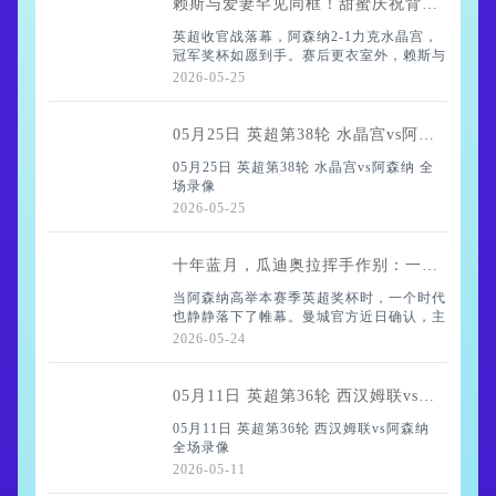
少帅说
赖斯与爱妻罕见同框！甜蜜庆祝背后，青梅竹马的爱情比奖杯更动人
英超收官战落幕，阿森纳2-1力克水晶宫，
冠军奖杯如愿到手。赛后更衣室外，赖斯与
家人笑作一团，妻子弗莱尔的身影悄然出现
2026-05-25
——说起来，这可是她久违的公开露面，让
不少球迷眼前一亮。
05月25日 英超第38轮 水晶宫vs阿森纳 全场录像
05月25日 英超第38轮 水晶宫vs阿森纳 全
场录像
实际上，弗莱
2026-05-25
十年蓝月，瓜迪奥拉挥手作别：一段王朝的谢幕
当阿森纳高举本赛季英超奖杯时，一个时代
也静静落下了帷幕。曼城官方近日确认，主
帅瓜迪奥拉将在今年夏天离任，结束整整十
2026-05-24
年的蓝月征程。消息传来，多少曼城球迷心
头一紧——说起来，瓜帅到来前，球队虽已
崭露头
05月11日 英超第36轮 西汉姆联vs阿森纳 全场录像
05月11日 英超第36轮 西汉姆联vs阿森纳
全场录像
2026-05-11