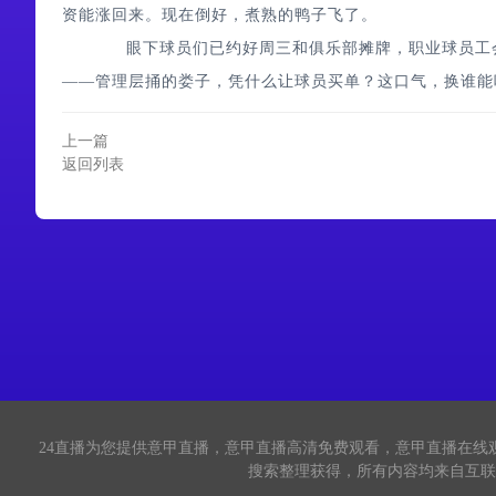
资能涨回来。现在倒好，煮熟的鸭子飞了。
眼下球员们已约好周三和俱乐部摊牌，职业球员工会
——管理层捅的娄子，凭什么让球员买单？这口气，换谁能
上一篇
返回列表
24直播
为您提供意甲直播，意甲直播高清免费观看，意甲直播在线
搜索整理获得，所有内容均来自互联