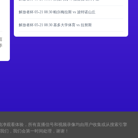
解放者杯 05-21 08:30 帕尔梅拉斯 vs 波特诺山丘
解放者杯 05-21 08:30 基多大学体育 vs 拉努斯
篇
季
纯净观看体验，所有直播信号和视频录像均由用户收集或从搜索引擎
我们，我们会第一时间处理，谢谢！