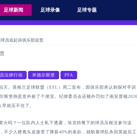
足球新闻
足球录像
足球专题
顿球员或起诉俱乐部追责
责
员法律行动
米德尔斯堡
PFA
灭。英格兰足球联盟（EFL）周二宣布，因俱乐部承认刺探对手训
斯堡倒是意外捡了个便宜。纪律委员会还额外罚扣了南安普顿2026
火早就压不住了。
火吗？一位队内人士私下透露，埃克特麾下的球员压根没参与这
，不少人硬着头皮接受了降薪40%的条款，就盼着球队杀回英超后工