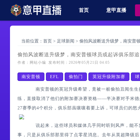
首页
意甲直播
当前位置：
首页
>
足球新闻
>
偷拍风波断送升级梦，南安普
偷拍风波断送升级梦，南安普顿球员或起诉俱乐部追
作者：网站小编 发布时间：2026年05月21日 04:05
南安普顿
EFL
偷拍门
英冠升级附加赛
球
南安普顿的英冠升级希望，竟被一桩偷拍丑闻生生掐
练，直接取消了他们的附加赛决赛资格——半决赛对手米德尔
27赛季的4个积分，俱乐部虽嚷嚷着要上诉，可球员们的怒
说起来，这些球员和媒体几乎同时听到风声，能不窝
事，只是从俱乐部那里得了点零星消息。去年从英超降级后