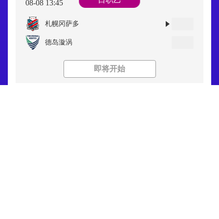
08-08 13:45
札幌冈萨多
德岛漩涡
即将开始
日职乙
08-08 17:30
足球新闻
更多
藤枝MYFC
栏目ID=
11
仙台七夕
的表不存在(操作类型=0)
足球视频
更多
即将开始
栏目ID=
14
日职乙
08-08 17:30
的表不存在(操作类型=0)