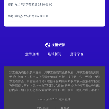
挪超 布兰 VS 萨普斯堡
05-30 01:00
挪超 腓特烈 VS 斯达
05-30 01:00
友情链接
意甲直播
足球新闻
足球录像
24直播
为您提供意甲直播，意甲直播高清免费观看，意甲直播在线观看
无插件等服务，整合多信号源确保每日更新，提供无广告、无插件的纯
净观看体验，所有直播信号和视频录像均由用户收集或从搜索引擎搜索
整理获得，所有内容均来自互联网，我们自身不提供任何直播信号和视
频内容，如有侵犯您的权益请通知我们，我们会第一时间处理，谢谢！
Copyright©2026 意甲直播
网站地图
备案号：