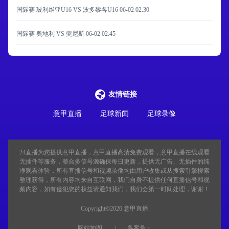
国际赛 玻利维亚U16 VS 波多黎各U16
06-02 02:30
国际赛 奥地利 VS 突尼斯
06-02 02:45
友情链接
意甲直播
足球新闻
足球录像
24直播
为您提供意甲直播，意甲直播高清免费观看，意甲直播在线观看
无插件等服务，整合多信号源确保每日更新，提供无广告、无插件的纯
净观看体验，所有直播信号和视频录像均由用户收集或从搜索引擎搜索
整理获得，所有内容均来自互联网，我们自身不提供任何直播信号和视
频内容，如有侵犯您的权益请通知我们，我们会第一时间处理，谢谢！
Copyright©2026 意甲直播
网站地图
备案号：