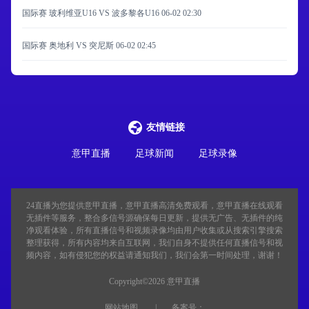
国际赛 玻利维亚U16 VS 波多黎各U16
06-02 02:30
国际赛 奥地利 VS 突尼斯
06-02 02:45
友情链接
意甲直播
足球新闻
足球录像
24直播
为您提供意甲直播，意甲直播高清免费观看，意甲直播在线观看
无插件等服务，整合多信号源确保每日更新，提供无广告、无插件的纯
净观看体验，所有直播信号和视频录像均由用户收集或从搜索引擎搜索
整理获得，所有内容均来自互联网，我们自身不提供任何直播信号和视
频内容，如有侵犯您的权益请通知我们，我们会第一时间处理，谢谢！
Copyright©2026 意甲直播
网站地图
备案号：