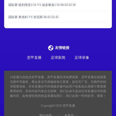
国际赛 玻利维亚U16 VS 波多黎各U16
06-02 02:30
国际赛 奥地利 VS 突尼斯
06-02 02:45
友情链接
意甲直播
足球新闻
足球录像
24直播
为您提供意甲直播，意甲直播高清免费观看，意甲直播在线观看
无插件等服务，整合多信号源确保每日更新，提供无广告、无插件的纯
净观看体验，所有直播信号和视频录像均由用户收集或从搜索引擎搜索
整理获得，所有内容均来自互联网，我们自身不提供任何直播信号和视
频内容，如有侵犯您的权益请通知我们，我们会第一时间处理，谢谢！
Copyright©2026 意甲直播
网站地图
备案号：