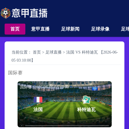
首页
意甲直播
足球新闻
足球录像
足
当前位置：
首页
>
足球直播
>
法国 VS 科特迪瓦 【2026-06-
05 03:10:00】
国际赛
国际赛 2026-06-05 03:10:00
法国
科特迪瓦