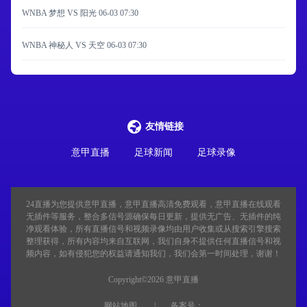
WNBA 梦想 VS 阳光
06-03 07:30
WNBA 神秘人 VS 天空
06-03 07:30
友情链接
意甲直播
足球新闻
足球录像
24直播
为您提供意甲直播，意甲直播高清免费观看，意甲直播在线观看
无插件等服务，整合多信号源确保每日更新，提供无广告、无插件的纯
净观看体验，所有直播信号和视频录像均由用户收集或从搜索引擎搜索
整理获得，所有内容均来自互联网，我们自身不提供任何直播信号和视
频内容，如有侵犯您的权益请通知我们，我们会第一时间处理，谢谢！
Copyright©2026 意甲直播
网站地图
备案号：