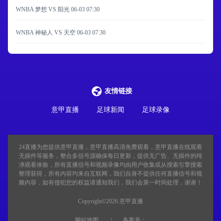
WNBA 梦想 VS 阳光
06-03 07:30
WNBA 神秘人 VS 天空
06-03 07:30
友情链接
意甲直播
足球新闻
足球录像
24直播
为您提供意甲直播，意甲直播高清免费观看，意甲直播在线观看
无插件等服务，整合多信号源确保每日更新，提供无广告、无插件的纯
净观看体验，所有直播信号和视频录像均由用户收集或从搜索引擎搜索
整理获得，所有内容均来自互联网，我们自身不提供任何直播信号和视
频内容，如有侵犯您的权益请通知我们，我们会第一时间处理，谢谢！
Copyright©2026 意甲直播
网站地图
备案号：