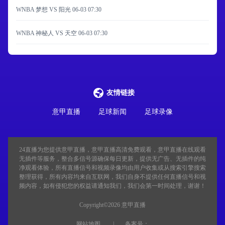
WNBA 梦想 VS 阳光
06-03 07:30
WNBA 神秘人 VS 天空
06-03 07:30
友情链接
意甲直播
足球新闻
足球录像
24直播
为您提供意甲直播，意甲直播高清免费观看，意甲直播在线观看
无插件等服务，整合多信号源确保每日更新，提供无广告、无插件的纯
净观看体验，所有直播信号和视频录像均由用户收集或从搜索引擎搜索
整理获得，所有内容均来自互联网，我们自身不提供任何直播信号和视
频内容，如有侵犯您的权益请通知我们，我们会第一时间处理，谢谢！
Copyright©2026 意甲直播
网站地图
备案号：