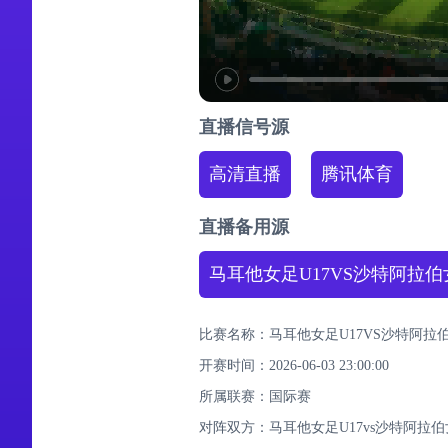
直播信号源
高清直播
腾讯体育
直播备用源
马耳他女足U17VS沙特阿拉伯
比赛名称：马耳他女足U17VS沙特阿拉伯
开赛时间：2026-06-03 23:00:00
所属联赛：
国际赛
对阵双方：马耳他女足U17vs沙特阿拉伯