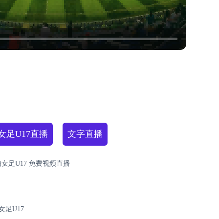
女足U17直播
文字直播
女足U17 免费视频直播
女足U17