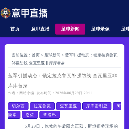
首页
意甲直播
足球新闻
足球录像
足
当前位置：
首页
>
足球新闻
>
蓝军引援动态：锁定拉克鲁瓦
补强防线 查瓦里亚非库库替身
蓝军引援动态：锁定拉克鲁瓦补强防线 查瓦里亚非
库库替身
作者：网站小编 发布时间：2026年06月29日 20:11
切尔西
拉克鲁瓦
查瓦里亚
库库雷利亚
阿
隆索
恩佐
查洛巴
6月29日，伦敦的午后阳光正烈，斯坦福桥球场的