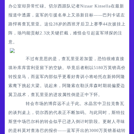
办公室却异常忙碌。切尔西跟队记者Nizaar Kinsella在最新
报道中透露，蓝军的引援名单上又添新目标——巴列卡诺左
路悍将查瓦里亚。这位28岁的西班牙后卫上赛季44次披挂上
阵，场均能贡献2.3次关键拦截，难怪会引起蓝军球探的注
意。
不过有意思的是，查瓦里亚若加盟，恐怕很难直接
填补库库雷利亚留下的空缺。毕竟后者刚以5180万英镑高价
转投皇马，而蓝军内部似乎更看好青训小将哈托在新帅阿隆
索麾下挑起大梁。说起来，阿隆索在勒沃库森时期就偏爱边
翼卫战术，查瓦里亚的进攻属性倒是正中下怀。
转会市场的博弈远不止于此。水晶宫中卫拉克鲁瓦
的谈判桌上，切尔西的代表正不断加码。与此同时，斯特拉
斯堡中场巴尔科的转会似乎已进入倒计时阶段。更耐人寻味
的是科莫对查洛巴的报价——蓝军开出的3000万英镑基础转