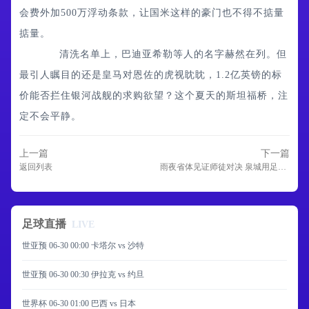
会费外加500万浮动条款，让国米这样的豪门也不得不掂量
掂量。
清洗名单上，巴迪亚希勒等人的名字赫然在列。但
最引人瞩目的还是皇马对恩佐的虎视眈眈，1.2亿英镑的标
价能否拦住银河战舰的求购欲望？这个夏天的斯坦福桥，注
定不会平静。
上一篇
下一篇
返回列表
雨夜省体见证师徒对决 泉城用足球为毕业生壮行
足球直播
LIVE
世亚预 06-30 00:00 卡塔尔 vs 沙特
世亚预 06-30 00:30 伊拉克 vs 约旦
世界杯 06-30 01:00 巴西 vs 日本