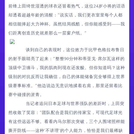
前锋上田绮世湿透的球衣还冒着热气，这位24岁小将的话语
却透着超越年龄的清醒："说实话，我们更衣室里每个人都
相信能捧起大力神杯。虽然结局残酷，但你能感受到——我
们距离创造历史就差那么一层窗户纸。"
谈到自己的表现时，这位效力于比甲色格拉布鲁日
的射手眼睛亮了起来："整整90分钟和蒂亚戈·席尔瓦这样的
顶级中卫缠斗，我的肌肉到现在还发酸。但你知道吗？这种
级别的对抗反而让我确信，自己的体能储备完全够得上世界
级赛事标准。"他边说边无意识地揉着右肩，那里还留着比
赛中碰撞的淤青。
当记者追问日本足球与世界强队的差距时，上田突
然收敛了笑容："团队配合是我们的传家宝，可现代足球光
有这些远远不够。看看内马尔那次突破，三个人围堵照样能
撕开防线——这种'不讲理'的个人能力，恰恰是我们最稀缺