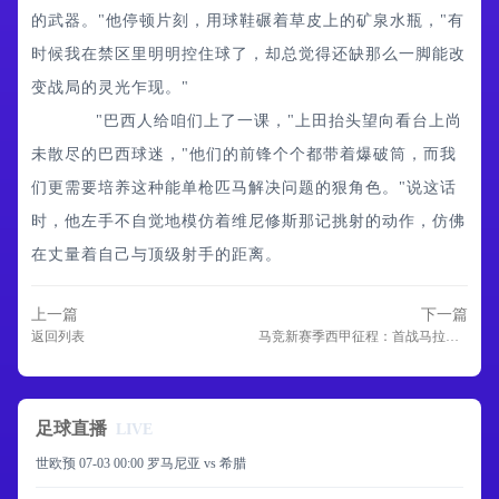
的武器。"他停顿片刻，用球鞋碾着草皮上的矿泉水瓶，"有
时候我在禁区里明明控住球了，却总觉得还缺那么一脚能改
变战局的灵光乍现。"
"巴西人给咱们上了一课，"上田抬头望向看台上尚
未散尽的巴西球迷，"他们的前锋个个都带着爆破筒，而我
们更需要培养这种能单枪匹马解决问题的狠角色。"说这话
时，他左手不自觉地模仿着维尼修斯那记挑射的动作，仿佛
在丈量着自己与顶级射手的距离。
上一篇
下一篇
返回列表
马竞新赛季西甲征程：首战马拉加引爆大都会，两回合国家德比时间敲定
足球直播
LIVE
世欧预 07-03 00:00 罗马尼亚 vs 希腊