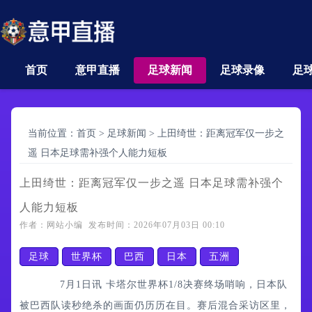
首页
意甲直播
足球新闻
足球录像
足
当前位置：
首页
>
足球新闻
>
上田绮世：距离冠军仅一步之
遥 日本足球需补强个人能力短板
上田绮世：距离冠军仅一步之遥 日本足球需补强个
人能力短板
作者：网站小编 发布时间：2026年07月03日 00:10
足球
世界杯
巴西
日本
五洲
7月1日讯 卡塔尔世界杯1/8决赛终场哨响，日本队
被巴西队读秒绝杀的画面仍历历在目。赛后混合采访区里，