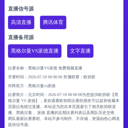
直播信号源
高清直播
腾讯体育
直播备用源
黑格尔曼VS派德直播
文字直播
比赛名称：黑格尔曼VS派德 免费视频直播
开赛时间：2026-07-10 00:00:00
所属联赛：
欧协联
对阵双方：黑格尔曼vs派德
比赛简介：北京时间：2026-07-10 00:00:00为您提供欧协联【黑
格尔曼 VS 派德】，喜欢观看欧协联比赛的朋友可以提前收藏本
页面以免错过直播。本站还为您在本页面索引了相关欧协联直
播、黑格尔曼 、派德 直播的近期比赛列表以及两队历史交锋、
两队最新比赛赛程。本站不参与制作、不存储，资源由热心网友
提供信号源。